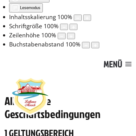
Lesemodus
Inhaltsskalierung
100
%
Schriftgröße
100
%
Zeilenhöhe
100
%
Buchstabenabstand
100
%
MENÜ
Allgemeine
Geschäftsbedingungen
1 GELTUNGSBEREICH